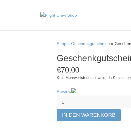
Shop
»
Geschenkgutscheine
» Geschenk
Geschenkgutschei
€
70,00
Kein Mehrwertsteuerausweis, da Kleinunter
Preview
Geschenkgutschein
70
€
IN DEN WARENKORB
Menge