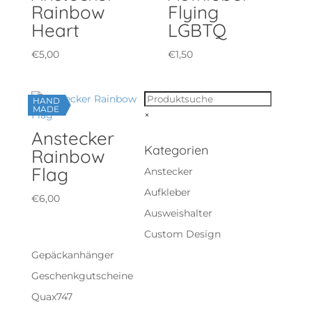
Rainbow
Flying
Heart
LGBTQ
€
5,00
€
1,50
HAND
MADE
×
Anstecker
Kategorien
Rainbow
Flag
Anstecker
Aufkleber
€
6,00
Ausweishalter
Custom Design
Gepäckanhänger
Geschenkgutscheine
Quax747