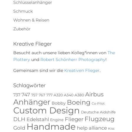
Schlüsselanhänger
Schmuck
Wohnen & Reisen
Zubehör
Kreative Flieger
Besucht auch unsere lieben Kolleg*innen von
The
Plottery
und
Robert Schönherr Photography
!
Gemeinsam sind wir die
Kreativen Flieger
.
Schlagwörter
Airbus
747
737
757
767
777
A320
A340
A380
Anhänger
Boeing
Bobby
Co-Pilot
Custom Design
Deutsche Aidshilfe
Flugzeug
DLH
Flieger
Edelstahl
Engine
Handmade
Gold
help alliance
Kiss