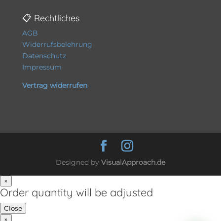
📋 Rechtliches
AGB
Widerrufsbelehrung
Datenschutz
Impressum
Vertrag widerrufen
Designed by
VisualApproach.de
×
Order quantity will be adjusted
Close
×