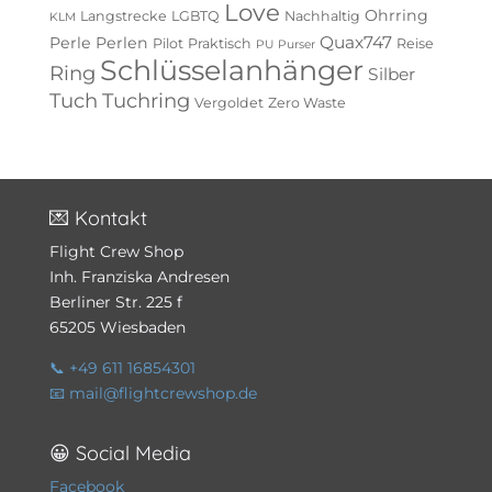
Love
Ohrring
Langstrecke
LGBTQ
Nachhaltig
KLM
Quax747
Perle
Perlen
Pilot
Praktisch
Reise
PU
Purser
Schlüsselanhänger
Ring
Silber
Tuch
Tuchring
Vergoldet
Zero Waste
💌 Kontakt
Flight Crew Shop
Inh. Franziska Andresen
Berliner Str. 225 f
65205 Wiesbaden
📞 +49 611 16854301
📧 mail@flightcrewshop.de
😀 Social Media
Facebook