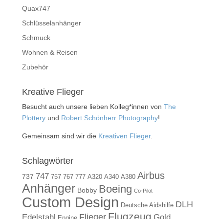
Quax747
Schlüsselanhänger
Schmuck
Wohnen & Reisen
Zubehör
Kreative Flieger
Besucht auch unsere lieben Kolleg*innen von
The
Plottery
und
Robert Schönherr Photography
!
Gemeinsam sind wir die
Kreativen Flieger
.
Schlagwörter
Airbus
747
737
757
767
777
A320
A340
A380
Anhänger
Boeing
Bobby
Co-Pilot
Custom Design
DLH
Deutsche Aidshilfe
Flugzeug
Flieger
Gold
Edelstahl
Engine