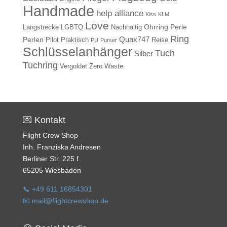
Handmade
help alliance
Kiss
KLM
Love
Ohrring
Perle
Langstrecke
LGBTQ
Nachhaltig
Ring
Quax747
Perlen
Pilot
Praktisch
Reise
PU
Purser
Schlüsselanhänger
Tuch
Silber
Tuchring
Vergoldet
Zero Waste
💌 Kontakt
Flight Crew Shop
Inh. Franziska Andresen
Berliner Str. 225 f
65205 Wiesbaden
📞 +49 611 16854301
📧 mail@flightcrewshop.de