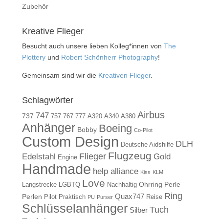
Zubehör
Kreative Flieger
Besucht auch unsere lieben Kolleg*innen von
The
Plottery
und
Robert Schönherr Photography
!
Gemeinsam sind wir die
Kreativen Flieger
.
Schlagwörter
Airbus
747
737
757
767
777
A320
A340
A380
Anhänger
Boeing
Bobby
Co-Pilot
Custom Design
DLH
Deutsche Aidshilfe
Flugzeug
Flieger
Gold
Edelstahl
Engine
Handmade
help alliance
Kiss
KLM
Love
Ohrring
Perle
Langstrecke
LGBTQ
Nachhaltig
Ring
Quax747
Perlen
Pilot
Praktisch
Reise
PU
Purser
Schlüsselanhänger
Tuch
Silber