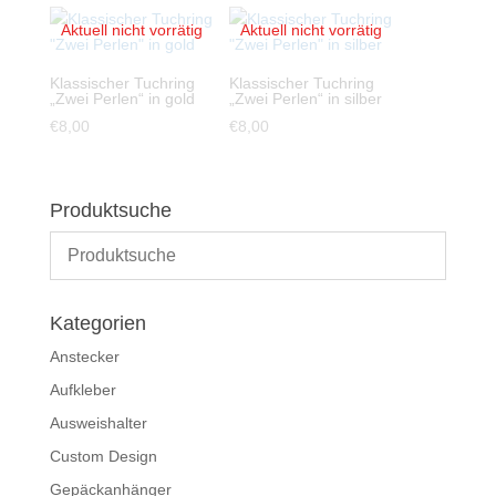
Klassischer Tuchring
Klassischer Tuchring
„Zwei Perlen“ in gold
„Zwei Perlen“ in silber
€
8,00
€
8,00
Produktsuche
Kategorien
Anstecker
Aufkleber
Ausweishalter
Custom Design
Gepäckanhänger