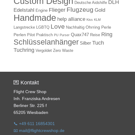
Custom Design
DLH
Deutsche Aidshilfe
Flugzeug
Flieger
Gold
Edelstahl
Engine
Handmade
help alliance
Kiss
KLM
Love
Ohrring
Perle
Langstrecke
LGBTQ
Nachhaltig
Ring
Quax747
Perlen
Pilot
Praktisch
Reise
PU
Purser
Schlüsselanhänger
Tuch
Silber
Tuchring
Vergoldet
Zero Waste
💌 Kontakt
Flight Crew Shop
Inh. Franziska Andresen
Berliner Str. 225 f
65205 Wiesbaden
📞 +49 611 16854301
📧 mail@flightcrewshop.de