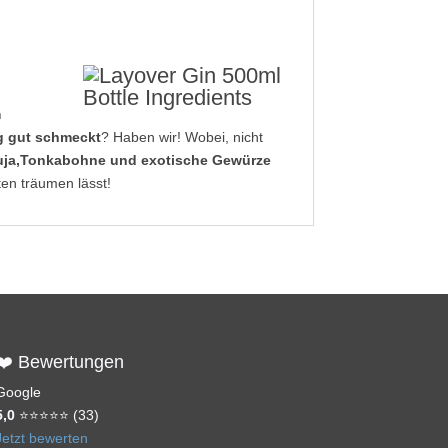
m
ig gut schmeckt
? Haben wir! Wobei, nicht
ja,Tonkabohne und exotische Gewürze
en träumen lässt!
❤️ Bewertungen
Google
5,0
⭐⭐⭐⭐⭐ (33)
Jetzt bewerten