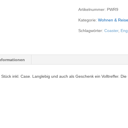
Set)
Artikelnummer:
PWR9
Menge
Kategorie:
Wohnen & Reis
Schlagwörter:
Coaster
,
Eng
Informationen
 6 Stück inkl. Case. Langlebig und auch als Geschenk ein Volltreffer. 