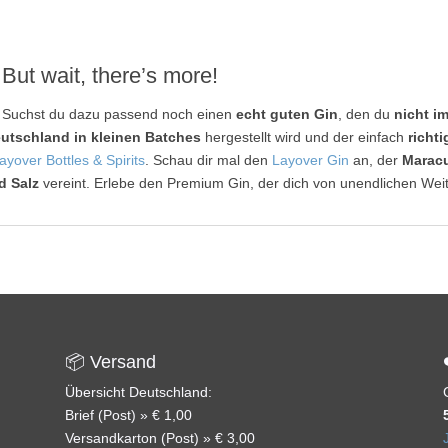
But wait, there’s more!
Suchst du dazu passend noch einen
echt guten Gin
, den du
nicht i
utschland in kleinen Batches
hergestellt wird und der einfach
richt
ayover Bottles & Spirits
. Schau dir mal den
Layover Gin
an, der
Maracu
d Salz
vereint. Erlebe den Premium Gin, der dich von unendlichen Weit
📦 Versand
Übersicht Deutschland:
Brief (Post) » € 1,00
Versandkarton (Post) » € 3,00