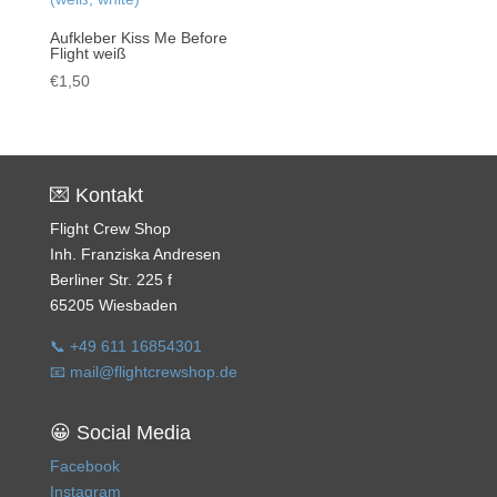
Aufkleber Kiss Me Before
Flight weiß
€
1,50
💌 Kontakt
Flight Crew Shop
Inh. Franziska Andresen
Berliner Str. 225 f
65205 Wiesbaden
📞 +49 611 16854301
📧 mail@flightcrewshop.de
😀 Social Media
Facebook
Instagram