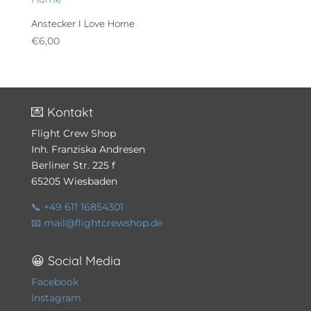
Anstecker I Love Home
€
6,00
💌 Kontakt
Flight Crew Shop
Inh. Franziska Andresen
Berliner Str. 225 f
65205 Wiesbaden
📞 +49 611 16854301
📧 mail@flightcrewshop.de
😀 Social Media
Facebook
Instagram