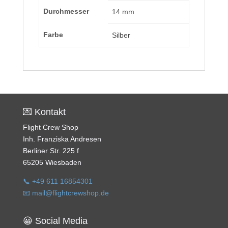
Durchmesser
14 mm
Farbe
Silber
💌 Kontakt
Flight Crew Shop
Inh. Franziska Andresen
Berliner Str. 225 f
65205 Wiesbaden
📞 +49 611 16854301
📧 mail@flightcrewshop.de
😀 Social Media