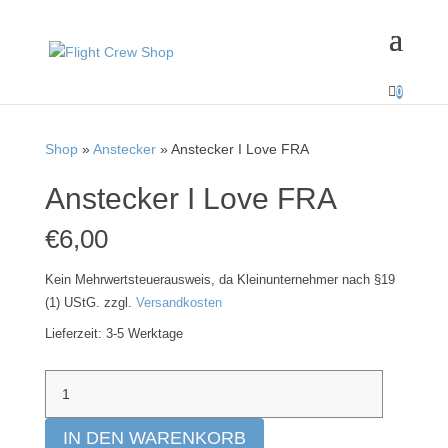

0
HAND
MADE
Shop
»
Anstecker
» Anstecker I Love FRA
Anstecker I Love FRA
€
6,00
Kein Mehrwertsteuerausweis, da Kleinunternehmer nach §19
(1) UStG.
zzgl.
Versandkosten
Lieferzeit:
3-5 Werktage
Anstecker
I
Love
IN DEN WARENKORB