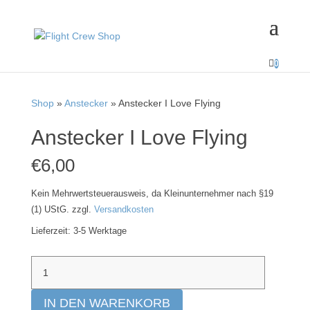

0
HAND
MADE
Shop
»
Anstecker
» Anstecker I Love Flying
Anstecker I Love Flying
€
6,00
Kein Mehrwertsteuerausweis, da Kleinunternehmer nach §19
(1) UStG.
zzgl.
Versandkosten
Lieferzeit:
3-5 Werktage
Anstecker
I
Love
IN DEN WARENKORB