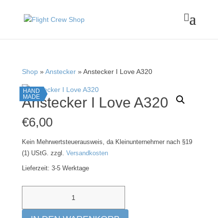

Shop
»
Anstecker
» Anstecker I Love A320
HAND
MADE
Anstecker I Love A320
€
6,00
Kein Mehrwertsteuerausweis, da Kleinunternehmer nach §19
(1) UStG.
zzgl.
Versandkosten
Lieferzeit:
3-5 Werktage
Anstecker
I
Love