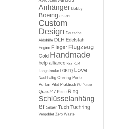
A340
A380
Anhänger
Bobby
Boeing
Co-Pilot
Custom
Design
Deutsche
DLH
Edelstahl
Aidshilfe
Flugzeug
Flieger
Engine
Handmade
Gold
help alliance
Kiss
KLM
Love
Langstrecke
LGBTQ
Ohrring
Perle
Nachhaltig
Perlen
Pilot
Praktisch
PU
Purser
Ring
Quax747
Reise
Schlüsselanhäng
er
Tuch
Tuchring
Silber
Vergoldet
Zero Waste