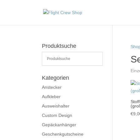
Produktsuche
Sho
Se
Einz
Kategorien
Anstecker
Aufkleber
Stof
Ausweishalter
(gro
€
9,0
Custom Design
Gepäckanhänger
Geschenkgutscheine