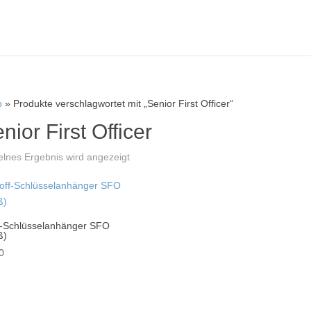
p
» Produkte verschlagwortet mit „Senior First Officer“
nior First Officer
elnes Ergebnis wird angezeigt
f-Schlüsselanhänger SFO
ß)
0