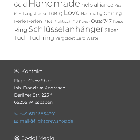
Handmade
Gold
help alliance
Kiss
Love
Ohrring
Langstrecke
LGBTQ
Nachhaltig
KLM
Quax747
Perle
Perlen
Pilot
Praktisch
Reise
PU
Purser
Schlüsselanhänger
Ring
Silber
Tuch
Tuchring
Vergoldet
Zero Waste
💌 Kontakt
Flight Crew Shop
Inh. Franziska Andresen
Berliner Str. 225 f
65205 Wiesbaden
📞 +49 611 16854301
📧 mail@flightcrewshop.de
😀 Social Media