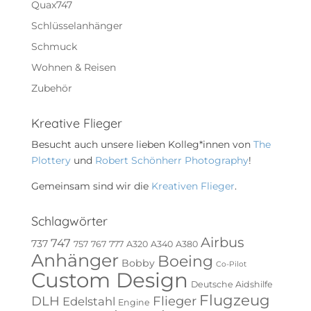
Quax747
Schlüsselanhänger
Schmuck
Wohnen & Reisen
Zubehör
Kreative Flieger
Besucht auch unsere lieben Kolleg*innen von
The
Plottery
und
Robert Schönherr Photography
!
Gemeinsam sind wir die
Kreativen Flieger
.
Schlagwörter
Airbus
747
737
757
767
777
A320
A340
A380
Anhänger
Boeing
Bobby
Co-Pilot
Custom Design
Deutsche Aidshilfe
Flugzeug
DLH
Flieger
Edelstahl
Engine