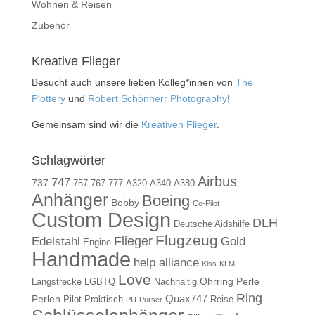
Wohnen & Reisen
Zubehör
Kreative Flieger
Besucht auch unsere lieben Kolleg*innen von
The
Plottery
und
Robert Schönherr Photography
!
Gemeinsam sind wir die
Kreativen Flieger
.
Schlagwörter
Airbus
747
737
757
767
777
A320
A340
A380
Anhänger
Boeing
Bobby
Co-Pilot
Custom Design
DLH
Deutsche Aidshilfe
Flugzeug
Flieger
Gold
Edelstahl
Engine
Handmade
help alliance
Kiss
KLM
Love
Ohrring
Perle
Langstrecke
LGBTQ
Nachhaltig
Ring
Quax747
Perlen
Pilot
Praktisch
Reise
PU
Purser