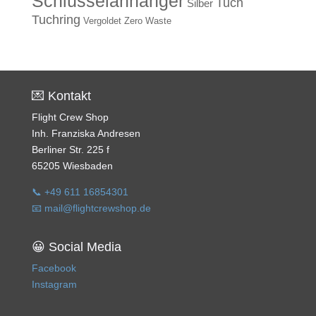
Schlüsselanhänger
Tuch
Silber
Tuchring
Vergoldet
Zero Waste
💌 Kontakt
Flight Crew Shop
Inh. Franziska Andresen
Berliner Str. 225 f
65205 Wiesbaden
📞 +49 611 16854301
📧 mail@flightcrewshop.de
😀 Social Media
Facebook
Instagram