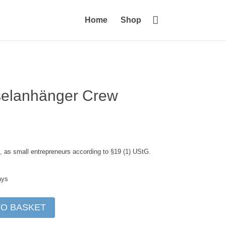

Home
Shop
sselanhänger Crew
 as small entrepreneurs according to §19 (1) UStG.
ays
TO BASKET