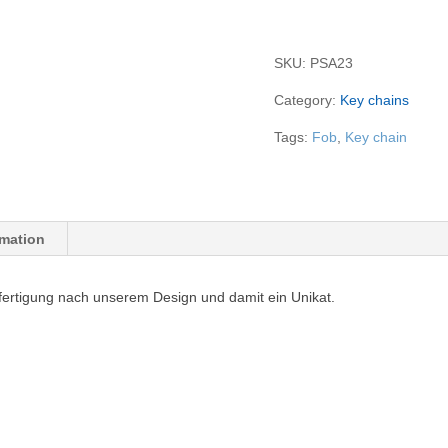
Signs
(klein)
SKU:
PSA23
quantity
Category:
Key chains
Tags:
Fob
,
Key chain
rmation
fertigung nach unserem Design und damit ein Unikat.