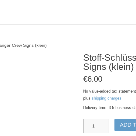
änger Crew Signs (klein)
Stoff-Schlü
Signs (klein)
€
6.00
No value-added tax statement,
plus
shipping charges
Delivery time:
3-5 business d
Stoff-
ADD 
Schlüsselanhänger
Crew