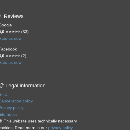
⭐ Reviews
Google
5,0
⭐⭐⭐⭐⭐ (33)
Rate us now
Facebook
5,0
⭐⭐⭐⭐⭐ (2)
Rate us now
📋 Legal information
GTC
Cancellation policy
Privacy policy
Site notice
🍪 This website uses technically necessary
cookies. Read more in our
privacy policy
.