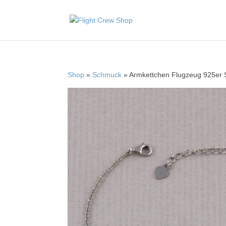
Shop
»
Schmuck
» Armkettchen Flugzeug 925er St