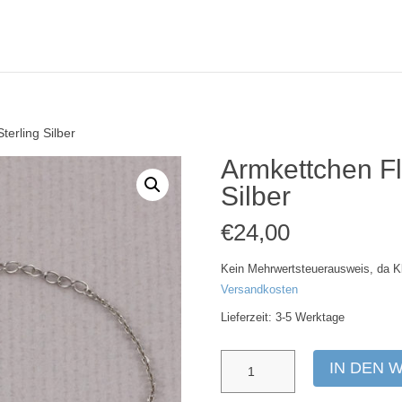
erling Silber
Armkettchen Fl
Silber
€
24,00
Kein Mehrwertsteuerausweis, da K
Versandkosten
Lieferzeit:
3-5 Werktage
Armkettchen
IN DEN 
Flugzeug
925er